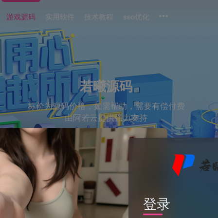
游戏源码
实用软件
技术教程
seo优化
若曦源码
标价为源码价格，如需帮助，需要有偿付费
由阿若云提供强力支持
2025
易支付
'"()
回调
商城
1'"
登录