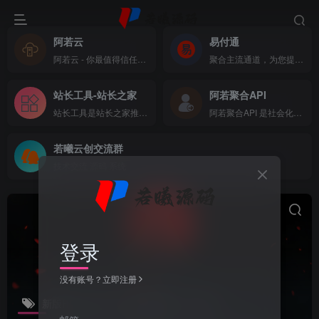
阿若云
易付通
阿若云 - 你最值得信任的云上主机商
聚合主流通道，为您提供全方位支付体验
站长工具-站长之家
阿若聚合API
站长工具是站长之家推出的站长SEO工具，国内站长最常用的网站SEO查询工具，功能全面，可以快速查询网站在各大搜索引擎的收录、关键词、反链、权重等数据，还可以检测网站死链接、蜘蛛访问、HTML格式检测、网站速度测试、友情链接检查、网站域名IP查询、PR、权重查询、alexa、whois查询等数据
阿若聚合API 是社会化账号聚合登录系统，让网站的最终用户可以一站式选择使用包括微信、微博、QQ、百度等多种社会化帐号登录该站点。简化用户注册登录过程、改善用户浏览站点的体验、迅速提高网站注册量和用户数据量。有完善的开发文档与SDK，方便开发者快速接入
若曦云创交流群
技术交流 源码 系统
登录
没有账号？立即注册
新版H5十四合一代付系统源码
共1篇