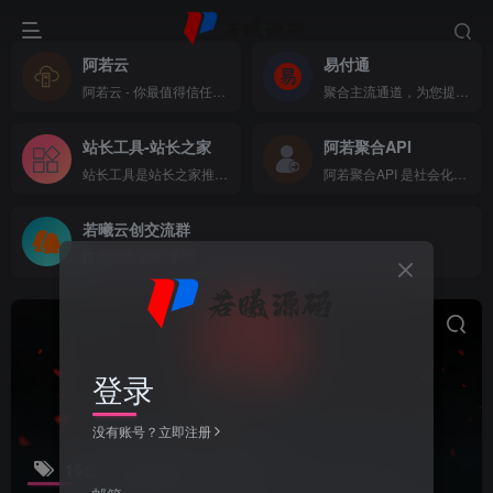
阿若云
易付通
阿若云 - 你最值得信任的云上主机商
聚合主流通道，为您提供全方位支付体验
站长工具-站长之家
阿若聚合API
站长工具是站长之家推出的站长SEO工具，国内站长最常用的网站SEO查询工具，功能全面，可以快速查询网站在各大搜索引擎的收录、关键词、反链、权重等数据，还可以检测网站死链接、蜘蛛访问、HTML格式检测、网站速度测试、友情链接检查、网站域名IP查询、PR、权重查询、alexa、whois查询等数据
阿若聚合API 是社会化账号聚合登录系统，让网站的最终用户可以一站式选择使用包括微信、微博、QQ、百度等多种社会化帐号登录该站点。简化用户注册登录过程、改善用户浏览站点的体验、迅速提高网站注册量和用户数据量。有完善的开发文档与SDK，方便开发者快速接入
若曦云创交流群
技术交流 源码 系统
登录
没有账号？立即注册
16合一代付小程序
共1篇