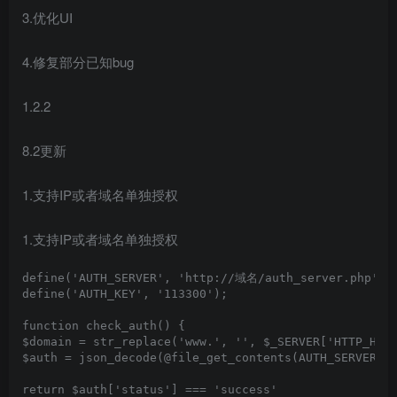
3.优化UI
4.修复部分已知bug
1.2.2
8.2更新
1.支持IP或者域名单独授权
1.支持IP或者域名单独授权
define('AUTH_SERVER', 'http://域名/auth_server.php');

define('AUTH_KEY', '113300');

function check_auth() {

$domain = str_replace('www.', '', $_SERVER['HTTP_HOST
$auth = json_decode(@file_get_contents(AUTH_SERVER.'?
return $auth['status'] === 'success'
