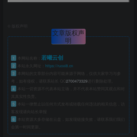
©
版权声明
文章版权声
明
若曦云创
1
本网站名称：
2
本站永久网址：
https://ruoxi8.cn
3
本网站的文章部分内容可能来源于网络，仅供大家学习与参
考，如有侵权，请联系站长 QQ
2700473329
进行删除处理。
4
本站一切资源不代表本站立场，并不代表本站赞同其观点和对
其真实性负责。
5
本站一律禁止以任何方式发布或转载任何违法的相关信息，访
客发现请向站长举报
6
本站资源大多存储在云盘，如发现链接失效，请联系我们我们
会第一时间更新。