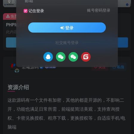
邮箱
首页
精品源码
网站源码
正文
账号密码登录
记住登录
免费资源
PHP域名授权验证系统开源版 v1.2
登录
此内容为免费资源，请登录后查看
登录查看
社交账号登录
若曦源码
关注
私信
资源介绍
这款源码有一个文件有加密，其他的都是开源的，不影响二
开，功能也满足日常所需，前端挺简洁美观，支持查询授
权、卡密兑换授权、程序下载，更换授权等，自适应手机/电
脑端