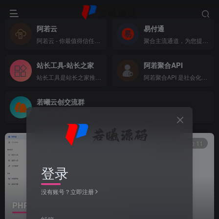
阿若云
易付通
阿若云 - 你最值得信任的云上主机商
聚合主流通道，为您提供全方位支付体验
站长工具-站长之家
阿若聚合API
站长工具是站长之家推出的站长SEO工具，国内站长最常用的网站SEO查询工具，功能全面，可以快速查询网站在各大搜索引擎的收录、关键词、反链、权重等数据，还可以检测网站死链接、蜘蛛访问、HTML格式检测、网站速度测试、友情链接检查、网站域名IP查询、PR、权重查询、alexa、whois查询等数据
阿若聚合API 是社会化账号聚合登录系统，让网站的最终用户可以一站式选择使用包括微信、微博、QQ、百度等多种社会化帐号登录该站点。简化用户注册登录过程、改善用户浏览站点的体验、迅速提高网站注册量和用户数据量。有完善的开发文档与SDK，方便开发者快速接入
若曦云创交流群
技术交流 源码 系统
0
89
11
登录
没有账号？立即注册
PHP域名授权验证系统开源版 v1.2