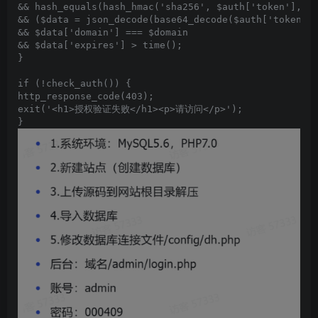
&& hash_equals(hash_hmac('sha256', $auth['token'], AU
&& ($data = json_decode(base64_decode($auth['token'])
&& $data['domain'] === $domain 

&& $data['expires'] > time();

}

if (!check_auth()) {

http_response_code(403);

exit('<h1>授权验证失败</h1><p>请访问</p>');

}