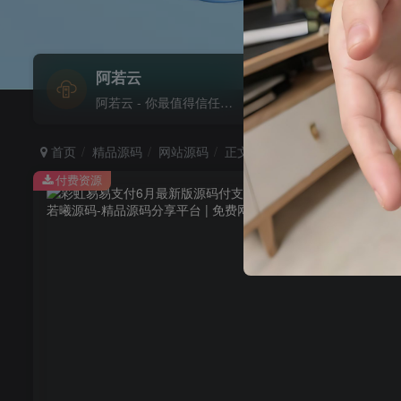
阿若云
易付通
阿若云 - 你最值得信任的云上主机商
首页
精品源码
网站源码
正文
付费资源