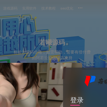
游戏源码
实用软件
技术教程
seo优化
若曦源码
标价为源码价格，如需帮助，需要有偿付费
由阿若云提供强力支持
2025
易支付
'"()
回调
商城
1'"
登录