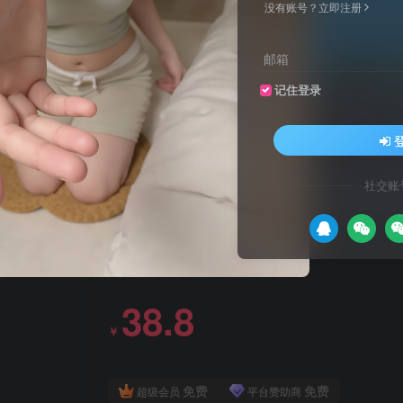
没有账号？立即注册
邮箱
站长工具-站长之家
阿
记住登录
聚合主流通道，为您提供全方位支付体验
站长工具是站长之家推出的站长SEO工具，国内站长最常用的网站SEO查询工具，功能全面，可以快速查询网站在各大搜索引擎的收录、关键词、反链、权重等数据，还可以检测网站死链接、蜘蛛访问、HTML格式检测、网站速度测试、友情链接检查、网站域名IP查询、PR、权重查询、alexa、whois查询等数据
社交账
彩虹易易支付6月最新版源码付支付宝JSAPI支付通
此内容为付费资源，请付费后查看
38.8
￥
免费
免费
超级会员
平台赞助商