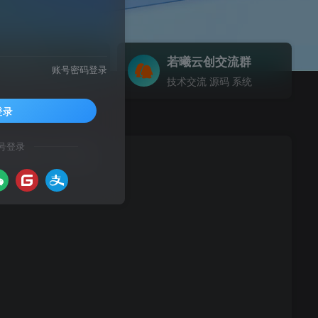
若聚合API
若曦云创交流群
账号密码登录
阿若聚合API 是社会化账号聚合登录系统，让网站的最终用户可以一站式选择使用包括微信、微博、QQ、百度等多种社会化帐号登录该站点。简化用户注册登录过程、改善用户浏览站点的体验、迅速提高网站注册量和用户数据量。有完善的开发文档与SDK，方便开发者快速接入
技术交流 源码 系统
登录
号登录
道全插件集合（包更新）