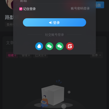
邮箱
关注
私信
账号密码登录
记住登录
路默依
登录
贵州省贵阳市
社交账号登录
文章
0
收藏
0
评论
3
论坛
0
论坛
0
粉丝
0
创建
管理
已关注
排序
0
0
0