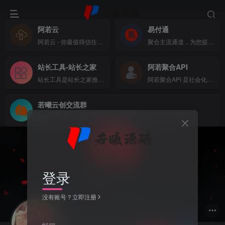
阿若云
易付通
阿若云 - 你最值得信任的云上主机商
聚合主流通道，为您提供全方位支付体验
站长工具-站长之家
阿若聚合API
站长工具是站长之家推出的站长SEO工具，国内站长最常用的网站SEO查询工具，功能全面，可以快速查询网站在各大搜索引擎的收录、关键词、反链、权重等数据，还可以检测网站死链接、蜘蛛访问、HTML格式检测、网站速度测试、友情链接检查、网站域名IP查询、PR、权重查询、alexa、whois查询等数据
阿若聚合API 是社会化账号聚合登录系统，让网站的最终用户可以一站式选择使用包括微信、微博、QQ、百度等多种社会化帐号登录该站点。简化用户注册登录过程、改善用户浏览站点的体验、迅速提高网站注册量和用户数据量。有完善的开发文档与SDK，方便开发者快速接入
若曦云创交流群
技术交流 源码 系统
登录
没有账号？立即注册