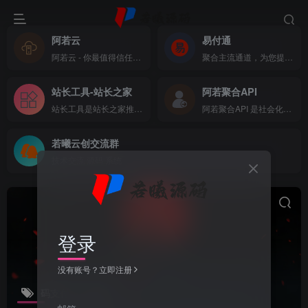
阿若云
易付通
阿若云 - 你最值得信任的云上主机商
聚合主流通道，为您提供全方位支付体验
站长工具-站长之家
阿若聚合API
站长工具是站长之家推出的站长SEO工具，国内站长最常用的网站SEO查询工具，功能全面，可以快速查询网站在各大搜索引擎的收录、关键词、反链、权重等数据，还可以检测网站死链接、蜘蛛访问、HTML格式检测、网站速度测试、友情链接检查、网站域名IP查询、PR、权重查询、alexa、whois查询等数据
阿若聚合API 是社会化账号聚合登录系统，让网站的最终用户可以一站式选择使用包括微信、微博、QQ、百度等多种社会化帐号登录该站点。简化用户注册登录过程、改善用户浏览站点的体验、迅速提高网站注册量和用户数据量。有完善的开发文档与SDK，方便开发者快速接入
若曦云创交流群
技术交流 源码 系统
登录
没有账号？立即注册
码支付
共1篇