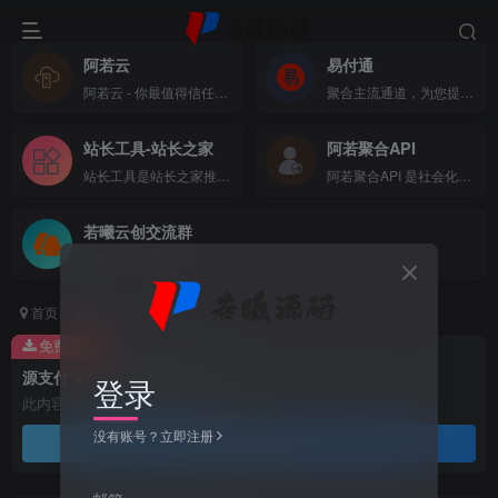
阿若云
易付通
阿若云 - 你最值得信任的云上主机商
聚合主流通道，为您提供全方位支付体验
站长工具-站长之家
阿若聚合API
站长工具是站长之家推出的站长SEO工具，国内站长最常用的网站SEO查询工具，功能全面，可以快速查询网站在各大搜索引擎的收录、关键词、反链、权重等数据，还可以检测网站死链接、蜘蛛访问、HTML格式检测、网站速度测试、友情链接检查、网站域名IP查询、PR、权重查询、alexa、whois查询等数据
阿若聚合API 是社会化账号聚合登录系统，让网站的最终用户可以一站式选择使用包括微信、微博、QQ、百度等多种社会化帐号登录该站点。简化用户注册登录过程、改善用户浏览站点的体验、迅速提高网站注册量和用户数据量。有完善的开发文档与SDK，方便开发者快速接入
若曦云创交流群
技术交流 源码 系统
首页
精品源码
网站源码
正文
免费资源
源支付 V7 开源免授权版 V1.8.9
登录
此内容为免费资源，请登录后查看
没有账号？立即注册
登录查看