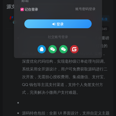
邮箱
源支付 V7 开源免授权版 V1.8.9
账号密码登录
记住登录
若曦源码
关注
私信
登录
0
3200
2345
社交账号登录
2025 最新源支付 V7 开源免授权版源码 V1.8.9 重磅
发布！这是一款专为个人开发者和中小站长打造的
高性能聚合支付系统，基于 PHP+MySQL 架构，
深度优化代码结构，实现毫秒级订单处理与回调。
系统采用全开源设计，用户可免费获取源码进行二
次开发，无需担心授权费用。集成微信、支付宝、
QQ 钱包等主流支付渠道，支持个人免签支付方
式，完美解决小微商户支付难题。
源码特色包括：全新 UI 界面设计，支持自定义主题