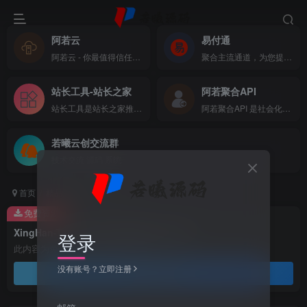
阿若云
易付通
阿若云 - 你最值得信任的云上主机商
聚合主流通道，为您提供全方位支付体验
站长工具-站长之家
阿若聚合API
站长工具是站长之家推出的站长SEO工具，国内站长最常用的网站SEO查询工具，功能全面，可以快速查询网站在各大搜索引擎的收录、关键词、反链、权重等数据，还可以检测网站死链接、蜘蛛访问、HTML格式检测、网站速度测试、友情链接检查、网站域名IP查询、PR、权重查询、alexa、whois查询等数据
阿若聚合API 是社会化账号聚合登录系统，让网站的最终用户可以一站式选择使用包括微信、微博、QQ、百度等多种社会化帐号登录该站点。简化用户注册登录过程、改善用户浏览站点的体验、迅速提高网站注册量和用户数据量。有完善的开发文档与SDK，方便开发者快速接入
若曦云创交流群
技术交流 源码 系统
首页
精品源码
网站源码
正文
免费资源
XingHan-Team团队官网系统源码 全开源
登录
此内容为免费资源，请登录后查看
没有账号？立即注册
登录查看