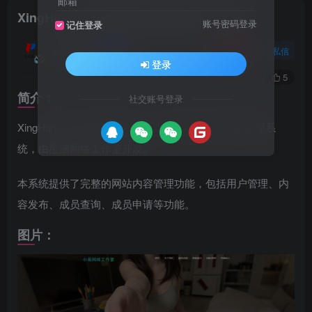
邮箱
XingHan-Team团队官网系统源码 全开源
账号密码登录
记住登录
若曦源码
关注
私信
登录
0
77
5
简介：
社交账号登录
XingHan-Team 官网程序是一个现代化的企业官网管理系
统，由星涵网络工作室开发。
本系统提供了完整的网站内容管理功能，包括用户管理、内
容发布、成员查询、成员申请等功能。
图片：