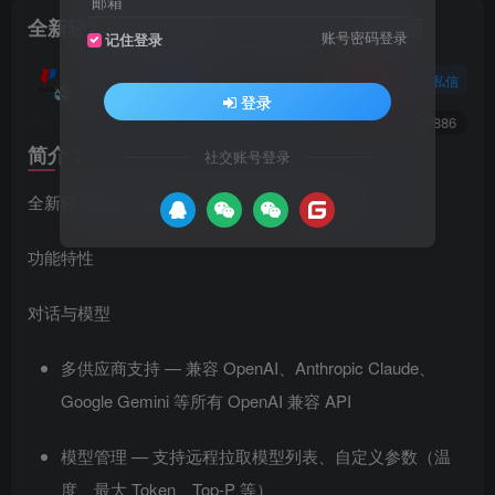
邮箱
全新轻量级高性能跨平台 AI聊天+AI网关桌面
账号密码登录
记住登录
若曦源码
关注
私信
登录
0
1648
886
简介：
社交账号登录
全新轻量级高性能跨平台 AI 聊天+AI网关桌面
功能特性
对话与模型
多供应商支持 — 兼容 OpenAI、Anthropic Claude、
Google Gemini 等所有 OpenAI 兼容 API
模型管理 — 支持远程拉取模型列表、自定义参数（温
度、最大 Token、Top-P 等）