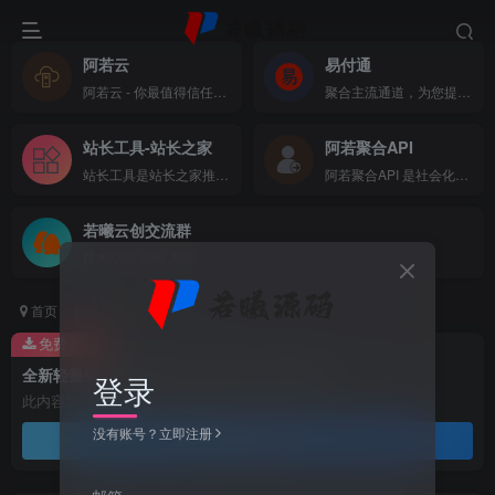
阿若云
易付通
阿若云 - 你最值得信任的云上主机商
聚合主流通道，为您提供全方位支付体验
站长工具-站长之家
阿若聚合API
站长工具是站长之家推出的站长SEO工具，国内站长最常用的网站SEO查询工具，功能全面，可以快速查询网站在各大搜索引擎的收录、关键词、反链、权重等数据，还可以检测网站死链接、蜘蛛访问、HTML格式检测、网站速度测试、友情链接检查、网站域名IP查询、PR、权重查询、alexa、whois查询等数据
阿若聚合API 是社会化账号聚合登录系统，让网站的最终用户可以一站式选择使用包括微信、微博、QQ、百度等多种社会化帐号登录该站点。简化用户注册登录过程、改善用户浏览站点的体验、迅速提高网站注册量和用户数据量。有完善的开发文档与SDK，方便开发者快速接入
若曦云创交流群
技术交流 源码 系统
首页
精品源码
网站源码
正文
免费资源
全新轻量级高性能跨平台 AI聊天+AI网关桌面
登录
此内容为免费资源，请登录后查看
没有账号？立即注册
登录查看