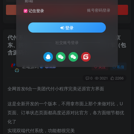
邮箱
立即购买
账号密码登录
记住登录
登录
代付系统六合一版本全开源代码，包含美团、京
社交账号登录
东、拼多多、携程酒店、携程机票、滴滴打车（包
含源码包+文字、视频搭建教程）
若曦源码
关注
私信
0
3021
2266
全网首发6合一美团代付小程序完美还原官方界面
这是全新开发的一个版本，不用拿市面上那个来做对比，U
页面、订单状态页面都高度还原对比官方，各方面细节都优
化了
实现双端代付系统，功能都很完美