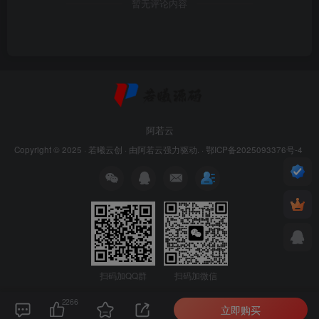
暂无评论内容
阿若云
Copyright © 2025 ·
若曦云创
· 由
阿若云
强力驱动. ·
鄂ICP备2025093376号-4
扫码加微信
扫码加QQ群
2266
立即购买