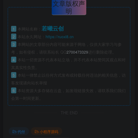
文章版权声
明
若曦云创
1
本网站名称：
2
本站永久网址：
https://ruoxi8.cn
3
本网站的文章部分内容可能来源于网络，仅供大家学习与参
考，如有侵权，请联系站长 QQ
2700473329
进行删除处理。
4
本站一切资源不代表本站立场，并不代表本站赞同其观点和对
其真实性负责。
5
本站一律禁止以任何方式发布或转载任何违法的相关信息，访
客发现请向站长举报
6
本站资源大多存储在云盘，如发现链接失效，请联系我们我们
会第一时间更新。
THE END
代付
小程序源码