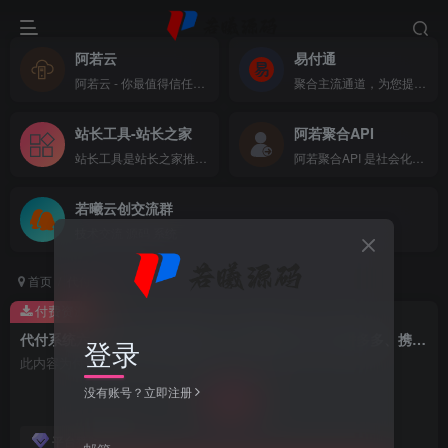
阿若云
易付通
阿若云 - 你最值得信任的云上主机商
聚合主流通道，为您提供全方位支付体验
站长工具-站长之家
阿若聚合API
站长工具是站长之家推出的站长SEO工具，国内站长最常用的网站SEO查询工具，功能全面，可以快速查询网站在各大搜索引擎的收录、关键词、反链、权重等数据，还可以检测网站死链接、蜘蛛访问、HTML格式检测、网站速度测试、友情链接检查、网站域名IP查询、PR、权重查询、alexa、whois查询等数据
阿若聚合API 是社会化账号聚合登录系统，让网站的最终用户可以一站式选择使用包括微信、微博、QQ、百度等多种社会化帐号登录该站点。简化用户注册登录过程、改善用户浏览站点的体验、迅速提高网站注册量和用户数据量。有完善的开发文档与SDK，方便开发者快速接入
若曦云创交流群
技术交流 源码 系统
首页
代付
正文
付费资源
代付系统六合一版本全开源代码，包含美团、京东、拼多多、携程酒店、携程机票、滴滴打车（包含源码包+文字、视频搭建教程）
登录
此内容为付费资源，请付费后查看
88
没有账号？立即注册
￥
免费
平台赞助商