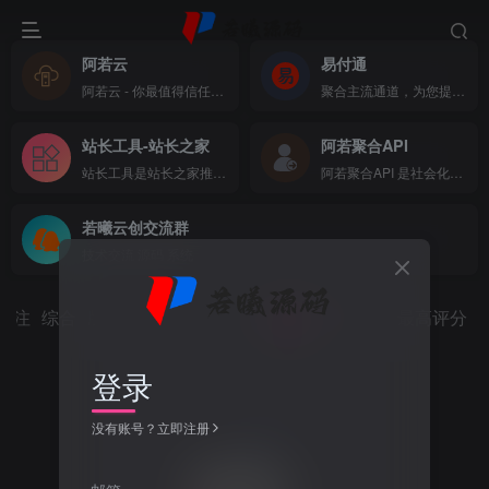
阿若云
易付通
阿若云 - 你最值得信任的云上主机商
聚合主流通道，为您提供全方位支付体验
站长工具-站长之家
阿若聚合API
站长工具是站长之家推出的站长SEO工具，国内站长最常用的网站SEO查询工具，功能全面，可以快速查询网站在各大搜索引擎的收录、关键词、反链、权重等数据，还可以检测网站死链接、蜘蛛访问、HTML格式检测、网站速度测试、友情链接检查、网站域名IP查询、PR、权重查询、alexa、whois查询等数据
阿若聚合API 是社会化账号聚合登录系统，让网站的最终用户可以一站式选择使用包括微信、微博、QQ、百度等多种社会化帐号登录该站点。简化用户注册登录过程、改善用户浏览站点的体验、迅速提高网站注册量和用户数据量。有完善的开发文档与SDK，方便开发者快速接入
若曦云创交流群
技术交流 源码 系统
关注
综合
版块
热门
精华
问答
投票
最新回复
最高评分
登录
没有账号？立即注册