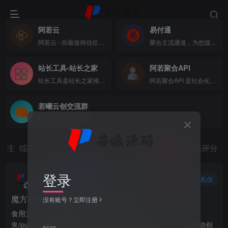
阿若云
易付通
阿若云 - 你最值得信任的云上主机商
聚合主流通道，为您提供全方位支付体验
站长工具-站长之家
阿若聚合API
站长工具是站长之家推出的站长SEO工具，国内站长最常用的网站SEO查询工具，功能全面，可以快速查询网站在各大搜索引擎的收录、关键词、反链、权重等数据，还可以检测网站死链接、蜘蛛访问、HTML格式检测、网站速度测试、友情链接检查、网站域名IP查询、PR、权重查询、alexa、whois查询等数据
阿若聚合API 是社会化账号聚合登录系统，让网站的最终用户可以一站式选择使用包括微信、微博、QQ、百度等多种社会化帐号登录该站点。简化用户注册登录过程、改善用户浏览站点的体验、迅速提高网站注册量和用户数据量。有完善的开发文档与SDK，方便开发者快速接入
若曦云创交流群
技术交流 源码 系统
关注
综合
版块
热门
精华
问答
投票
最新回复
最高评分
若曦源码
登录
关注
私信
1个月前更新
29次阅读
魔方业务V10 – 彩虹易支付收银插件
没有账号？立即注册
食用方法打开网站根目录，依次点开文件
夹/public/plugins/gateway，如果没有gateway文件夹，就手动创